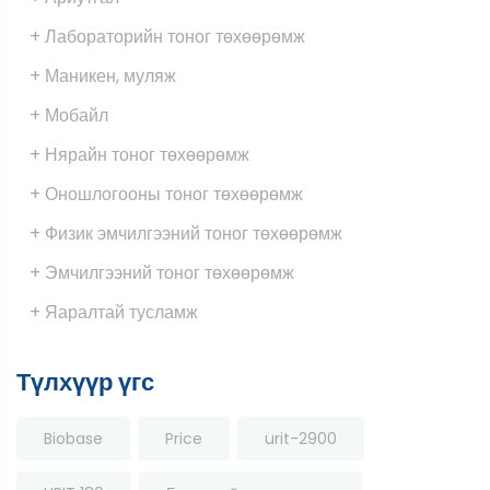
+ Лабораторийн тоног төхөөрөмж
+ Маникен, муляж
+ Мобайл
+ Нярайн тоног төхөөрөмж
+ Оношлогооны тоног төхөөрөмж
+ Физик эмчилгээний тоног төхөөрөмж
+ Эмчилгээний тоног төхөөрөмж
+ Яаралтай тусламж
Түлхүүр үгс
Biobase
Price
urit-2900