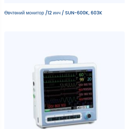
Өвчтөний монитор /12 инч / SUN-600K, 603K