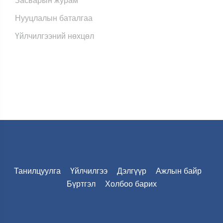
Засварын журам
Нууцлалын баталгаа
Үйлчилгээний нөхцөл
Танилцуулга
Үйлчилгээ
Дэлгүүр
Ажлын байр
Бүртгэл
Холбоо барих