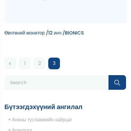
Өвчтөний монитор /12 инч /BIONICS
1
2
3
Бүтээгдэхүүний ангилал
+ Анхны тусламжийн хайрцаг
+ Ариутгал