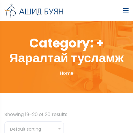
Category:
+
Яаралтай тусламж
Home
Showing 19–20 of 20 results
Default sorting