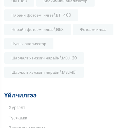
URIT 180
Биохимийн анализатор
Нярайн фотоэмчилгээ\BT-400
Нярайн фотоэмчилгээ\IREX
Фотоэмчилгээ
Цусны анализатор
Шарлалт хэмжигч нярайн\MBJ-20
Шарлалт хэмжигч нярайн\MSLM01
Үйлчилгээ
Хүргэлт
Тусламж