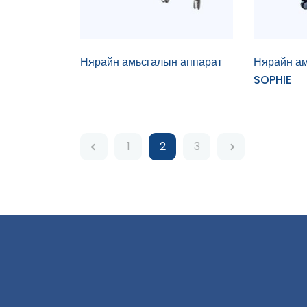
Нярайн амьсгалын аппарат
Нярайн ам
SOPHIE
1
2
3