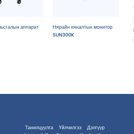
ьсгалын аппарат
Нярайн хяналтын монитор
SUN300K
Танилцуулга
Үйлчилгээ
Дэлгүүр