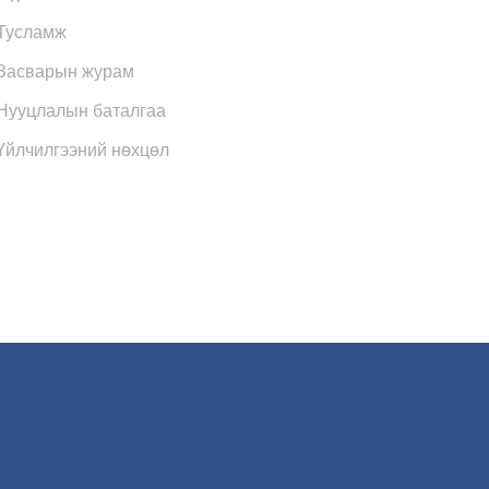
Тусламж
Засварын журам
Нууцлалын баталгаа
Үйлчилгээний нөхцөл