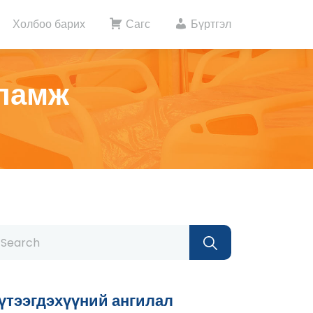
Холбоо барих
Сагс
Бүртгэл
сламж
үтээгдэхүүний ангилал