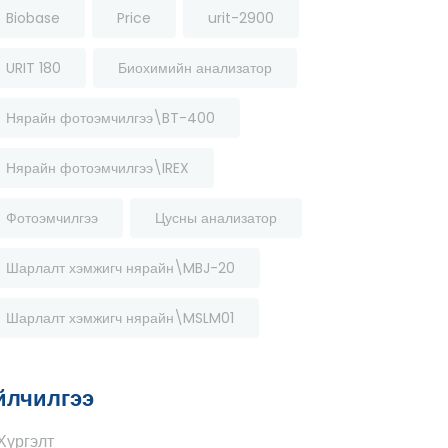
Biobase
Price
urit-2900
URIT 180
Биохимийн анализатор
Нярайн фотоэмчилгээ\BT-400
Нярайн фотоэмчилгээ\IREX
Фотоэмчилгээ
Цусны анализатор
Шарлалт хэмжигч нярайн\MBJ-20
Шарлалт хэмжигч нярайн\MSLM01
йлчилгээ
Хүргэлт