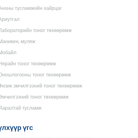
Анхны тусламжийн хайрцаг
Ариутгал
Лабораторийн тоног төхөөрөмж
Маникен, муляж
Мобайл
Нярайн тоног төхөөрөмж
Оношлогооны тоног төхөөрөмж
Физик эмчилгээний тоног төхөөрөмж
Эмчилгээний тоног төхөөрөмж
Яаралтай тусламж
үлхүүр үгс