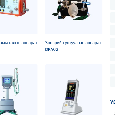
амьсгалын аппарат
Зөөврийн унтуулгын аппарат
DPA02
Ү