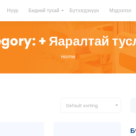
Нүүр
Бидний тухай
Бүтээгдэхүүн
Мэдээлэл
egory:
+ Яаралтай ту
Home
Default sorting
Б