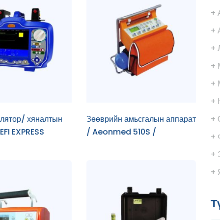
+ 
+ 
+ 
+ 
+ 
+ 
лятор/ хяналтын
Зөөврийн амьсгалын аппарат
+ 
EFI EXPRESS
/ Aeonmed 510S /
+ 
+ 
+ 
Т