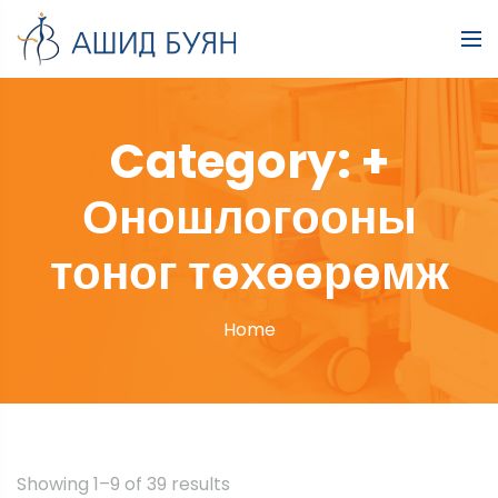
Category:
+
Оношлогооны
тоног төхөөрөмж
Home
Showing 1–9 of 39 results