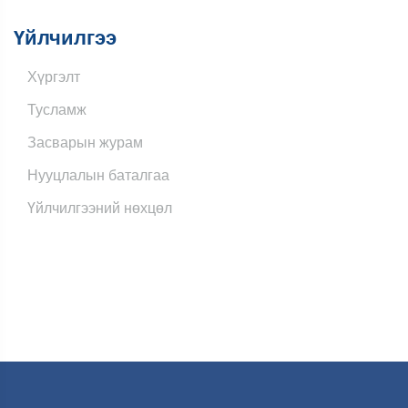
Үйлчилгээ
Хүргэлт
Тусламж
Засварын журам
Нууцлалын баталгаа
Үйлчилгээний нөхцөл