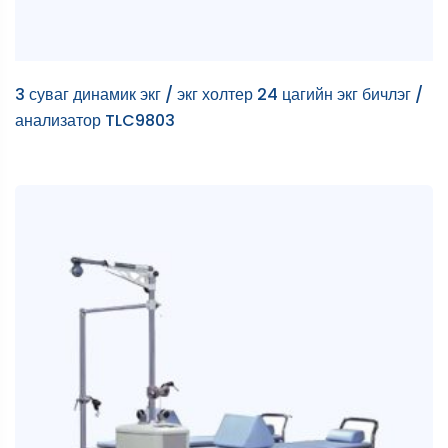
3 суваг динамик экг / экг холтер 24 цагийн экг бичлэг /
анализатор TLC9803