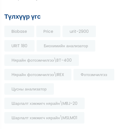
Түлхүүр үгс
Biobase
Price
urit-2900
URIT 180
Биохимийн анализатор
Нярайн фотоэмчилгээ\BT-400
Нярайн фотоэмчилгээ\IREX
Фотоэмчилгээ
Цусны анализатор
Шарлалт хэмжигч нярайн\MBJ-20
Шарлалт хэмжигч нярайн\MSLM01