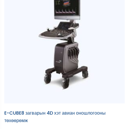
E-CUBE8 загварын 4D хэт авиан оношлогооны
төхөөрөмж