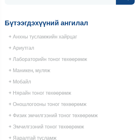
Бүтээгдэхүүний ангилал
+ Анхны тусламжийн хайрцаг
+ Ариутгал
+ Лабораторийн тоног төхөөрөмж
+ Маникен, муляж
+ Мобайл
+ Нярайн тоног төхөөрөмж
+ Оношлогооны тоног төхөөрөмж
+ Физик эмчилгээний тоног төхөөрөмж
+ Эмчилгээний тоног төхөөрөмж
+ Яаралтай тусламж