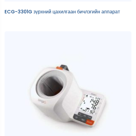
ECG-3301G зүрхний цахилгаан бичлэгийн аппарат