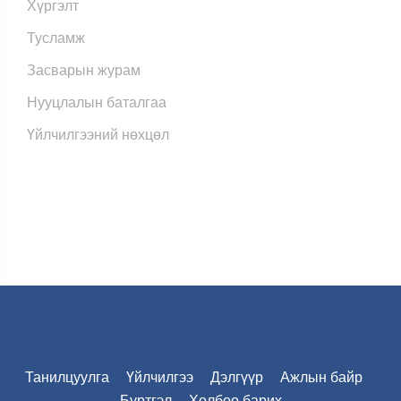
Хүргэлт
Тусламж
Засварын журам
Нууцлалын баталгаа
Үйлчилгээний нөхцөл
Танилцуулга
Үйлчилгээ
Дэлгүүр
Ажлын байр
Бүртгэл
Холбоо барих