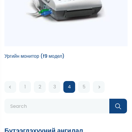
Ургийн монитор (f9 модел)
1
2
3
4
5
Бүтээгдэхүүний ангилал