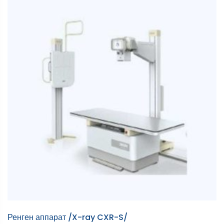
Ренген аппарат /X-ray CXR-S/