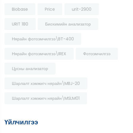
Biobase
Price
urit-2900
URIT 180
Биохимийн анализатор
Нярайн фотоэмчилгээ\BT-400
Нярайн фотоэмчилгээ\IREX
Фотоэмчилгээ
Цусны анализатор
Шарлалт хэмжигч нярайн\MBJ-20
Шарлалт хэмжигч нярайн\MSLM01
Үйлчилгээ