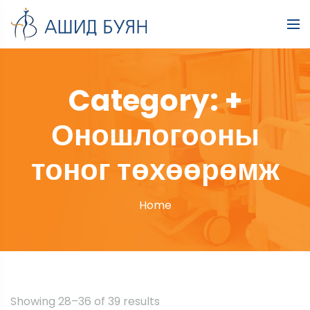
Category:
+
Оношлогооны
тоног төхөөрөмж
Home
Showing 28–36 of 39 results