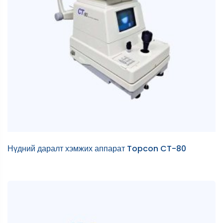
Нүдний даралт хэмжих аппарат Topcon CT-80