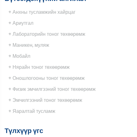
+ Анхны тусламжийн хайрцаг
+ Ариутгал
+ Лабораторийн тоног төхөөрөмж
+ Маникен, муляж
+ Мобайл
+ Нярайн тоног төхөөрөмж
+ Оношлогооны тоног төхөөрөмж
+ Физик эмчилгээний тоног төхөөрөмж
+ Эмчилгээний тоног төхөөрөмж
+ Яаралтай тусламж
Түлхүүр үгс