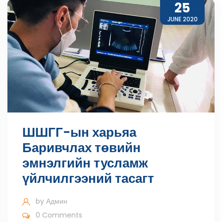
25
JUNE 2020
ШШГГ-ын харьяа
Баривчлах төвийн
эмнэлгийн тусламж
үйлчилгээний тасагт
by
Админ
0 Comments