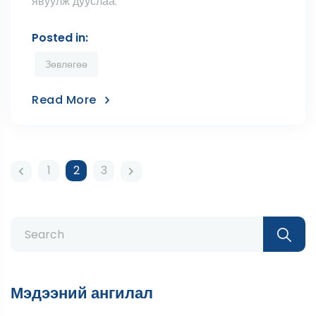
явуулж дууслаа.
Posted in:
Зөвлөгөө
Read More
Posts
1
2
3
pagination
Search
for:
Мэдээний ангилал