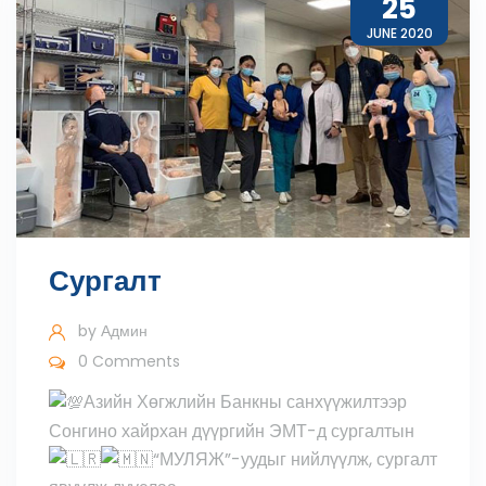
25
JUNE 2020
Сургалт
by
Админ
0 Comments
Азийн Хөгжлийн Банкны санхүүжилтээр
Сонгино хайрхан дүүргийн ЭМТ-д сургалтын
“МУЛЯЖ”-уудыг нийлүүлж, сургалт