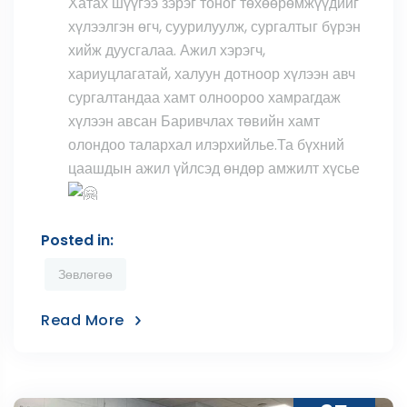
Хатах шүүгээ зэрэг тоног төхөөрөмжүүдийг
хүлээлгэн өгч, суурилуулж, сургалтыг бүрэн
хийж дуусгалаа. Ажил хэрэгч,
хариуцлагатай, халуун дотноор хүлээн авч
сургалтандаа хамт олноороо хамрагдаж
хүлээн авсан Баривчлах төвийн хамт
олондоо талархал илэрхийлье.Та бүхний
цаашдын ажил үйлсэд өндөр амжилт хүсье
Posted in:
Зөвлөгөө
Read More