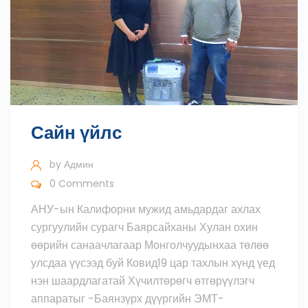
Сайн үйлс
by
Админ
0 Comments
АНУ-ын Калифорни мужид амьдардаг ахлах
сургуулийн сурагч Баярсайханы Хулан охин
өөрийн санаачлагаар Монголчуудынхаа төлөө
улсдаа үүсээд буй Ковид19 цар тахлын хүнд үед
нэн шаардлагатай Хүчилтөрөгч өтгөрүүлэгч
аппаратыг -Баянзүрх дүүргийн ЭМТ-