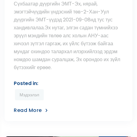
Сүхбаатар дүүргийн ЭМТ-Эх, нярай,
эмэгтэйчүүдийн үндэсний төв-2-Хан-Уул
дүүргийн ЭМТ-үүдэд 2021-09-08нд тус тус
хандивлалаа.Эх нутаг, элгэн садан түмнийхээ
эрүүл мэндийн төлөө алс холын АНУ-аас
хичээл зүтгэл гаргаж, их үйлс бүтээж байгаа
мундаг охиндоо талархал илэрхийлээд эрдэм
номдоо шамдан суралцаж, Эх орондоо их зүйл
бүтээхийг ерөөе.
Posted in:
Мэдээлэл
Read More