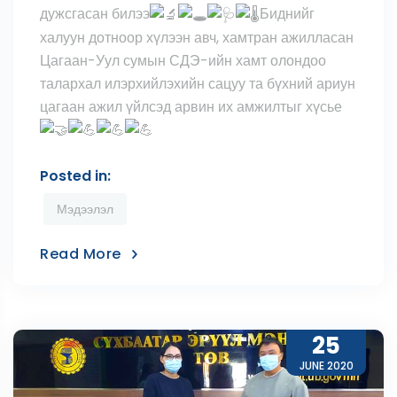
дужсгасан билээ
Биднийг
халуун дотноор хүлээн авч, хамтран ажилласан
Цагаан-Уул сумын СДЭ-ийн хамт олондоо
талархал илэрхийлэхийн сацуу та бүхний ариун
цагаан ажил үйлсэд арвин их амжилтыг хүсье
Posted in:
Мэдээлэл
Read More
25
JUNE 2020