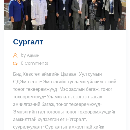
Сургалт
by
Админ
0 Comments
Бид Хөвсгөл аймгийн Цагаан-Уул сумын
СДЭмнэлэгт-Эмнэлгийн тусламж үйлчилгээний
тоног төхөөрөмжүүд-Мэс заслын багаж, тоног
төхөөрөмжүүд-Уламжлалт, сэргээн засах
эмчилгээний багаж, тоног төхөөрөмжүүд-
Эмнэлгийн гал тогооны тоног төхөөрөмжүүдийг
амжилттай хүлээлгэн өгч-Угсралт,
суурилуулалт-Сургалтыг амжилттай хийж