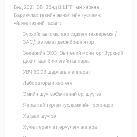
Бид 2021-08-25нд ШШГГ-ын харьяа
Баривчлах төвийн эмнэлгийн тусламж
үйлчилгээний тасагт:
Зүрхийг автоматаар сэдээгч төхөөрөмж /
ЗАС/, автомат дефибриллятор
Зөөврийн ЭХО-Өвчтөний монитор-Зүрхний
цахилгаан бичлэгийн аппарат
УВЧ 30.03 шарлагын аппарат
Лабораторын хөргөгч
Эмийн шүүгээӨвчтөний ор, шүүгээ
Яаралтай түргэн тусламжийн тэргэнцэр
Хатаах шүүгээ
Хүчилтөрөгч өтгөрүүлэгч аппарат