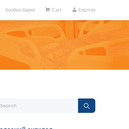
Холбоо барих
Сагс
Бүртгэл
arch
: