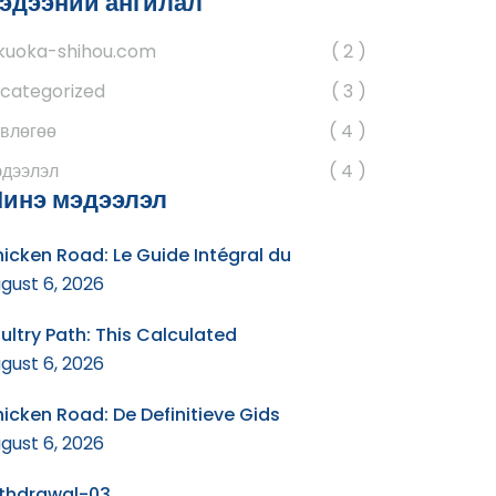
эдээний ангилал
kuoka-shihou.com
2
categorized
3
влөгөө
4
дээлэл
4
инэ мэдээлэл
icken Road: Le Guide Intégral du
gust 6, 2026
ultry Path: This Calculated
gust 6, 2026
icken Road: De Definitieve Gids
gust 6, 2026
thdrawal-03