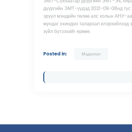
ЭМТ-Сүхбаатар дүүргийн ЭМТ-Эх, няра
дүүргийн ЭМТ-үүдэд 2021-09-08нд тус т
эрүүл мэндийн төлөө алс холын АНУ-аас 
мундаг охиндоо талархал илэрхийлээд 
зүйл бүтээхийг ерөөе.
Posted in:
Мэдээлэл