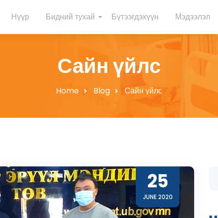
Нүүр
Бидний тухай
Бүтээгдэхүүн
Мэдээлэл
Сайн үйлс
Home
Blog
Сайн үйлс
Se
25
for
JUNE 2020