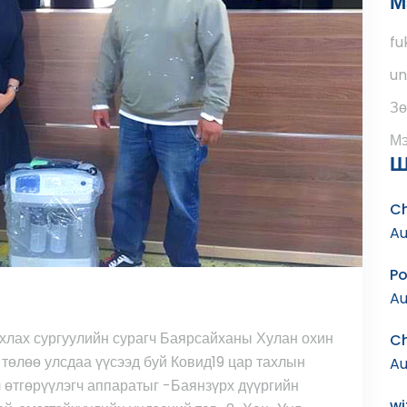
М
fu
un
Зө
Мэ
Ш
Ch
Au
Po
Au
лах сургуулийн сурагч Баярсайханы Хулан охин
Ch
төлөө улсдаа үүсээд буй Ковид19 цар тахлын
Au
 өтгөрүүлэгч аппаратыг -Баянзүрх дүүргийн
wi