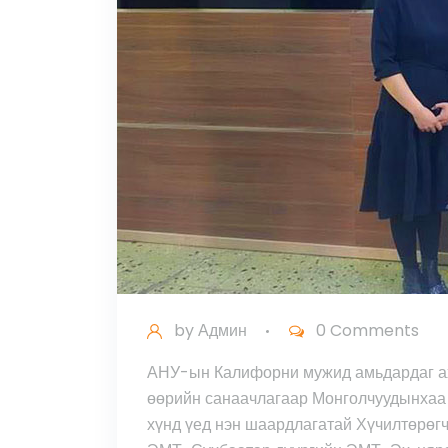
by
Админ
0 Comments
АНУ-ын Калифорни мужид амьдардаг ах
өөрийн санаачлагаар Монголчуудынхаа 
хүнд үед нэн шаардлагатай Хүчилтөрөгч