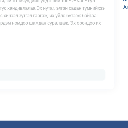
й, эмэгтэйчүүдийн үндэсний төв-2-Хан-Уул
Ju
ус хандивлалаа.Эх нутаг, элгэн садан түмнийхээ
хичээл зүтгэл гаргаж, их үйлс бүтээж байгаа
эрдэм номдоо шамдан суралцаж, Эх орондоо их