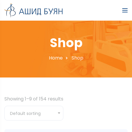
Shop
Home
Shop
Showing 1–9 of 154 results
Default sorting