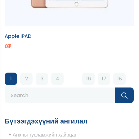
Apple IPAD
0
₮
1
2
3
4
…
16
17
18
Бүтээгдэхүүний ангилал
+ Анхны тусламжийн хайрцаг