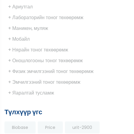
+ Ариутгал
+ Лабораторийн тоног төхөөрөмж
+ Маникен, муляж
+ Мобайл
+ Нярайн тоног төхөөрөмж
+ Оношлогооны тоног төхөөрөмж
+ Физик эмчилгээний тоног төхөөрөмж
+ Эмчилгээний тоног төхөөрөмж
+ Яаралтай тусламж
Түлхүүр үгс
Biobase
Price
urit-2900