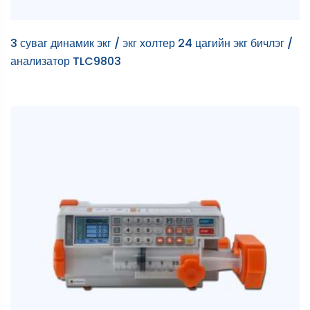
3 суваг динамик экг / экг холтер 24 цагийн экг бичлэг /
анализатор TLC9803