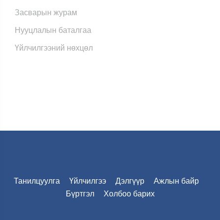
Засварын журам
Нууцлалын баталгаа
Үйлчилгээний нөхцөл
Танилцуулга
Үйлчилгээ
Дэлгүүр
Ажлын байр
Бүртгэл
Холбоо барих