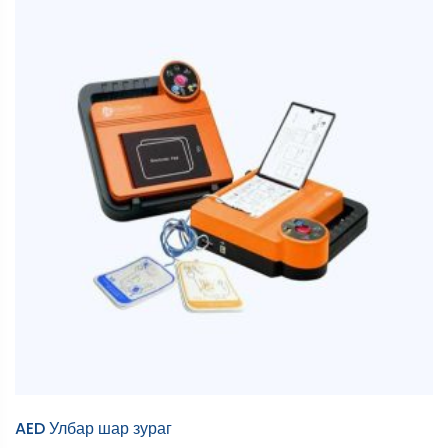
AED Улбар шар зураг