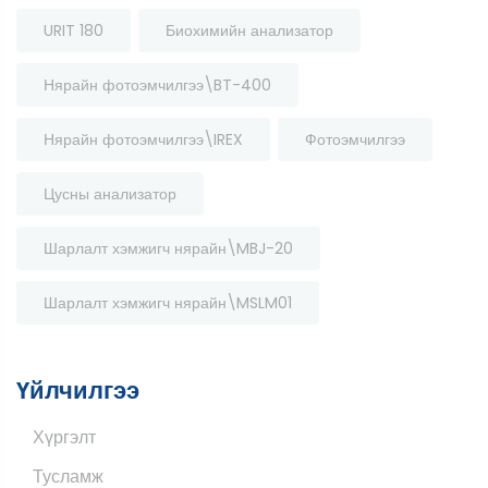
URIT 180
Биохимийн анализатор
Нярайн фотоэмчилгээ\BT-400
Нярайн фотоэмчилгээ\IREX
Фотоэмчилгээ
Цусны анализатор
Шарлалт хэмжигч нярайн\MBJ-20
Шарлалт хэмжигч нярайн\MSLM01
Үйлчилгээ
Хүргэлт
Тусламж