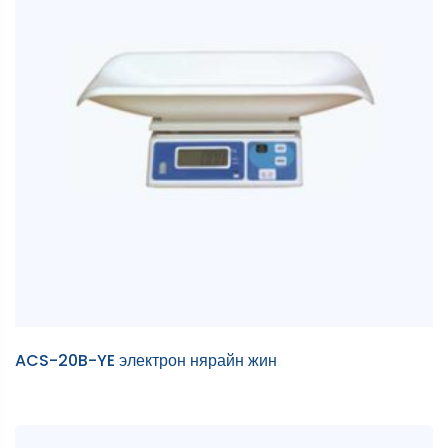
ACS-20B-YE электрон нярайн жин