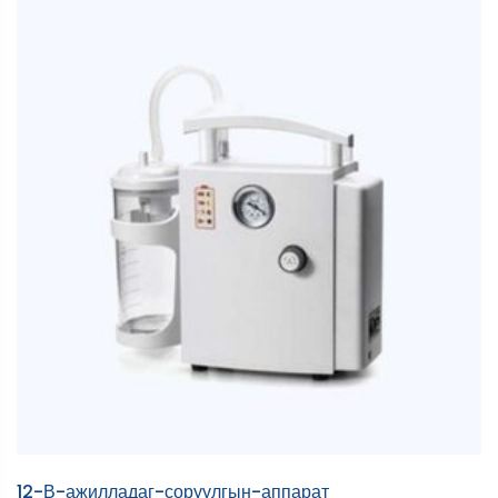
12-В-ажилладаг-соруулгын-аппарат