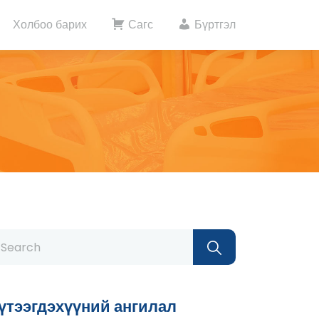
Холбоо барих
Сагс
Бүртгэл
үтээгдэхүүний ангилал