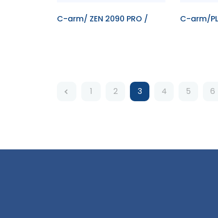
C-arm/ ZEN 2090 PRO /
C-arm/PL
1
2
3
4
5
6