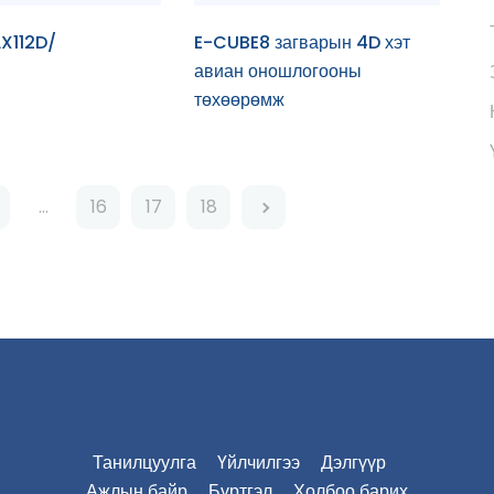
X112D/
E-CUBE8 загварын 4D хэт
авиан оношлогооны
төхөөрөмж
…
16
17
18
Танилцуулга
Үйлчилгээ
Дэлгүүр
Ажлын байр
Бүртгэл
Холбоо барих