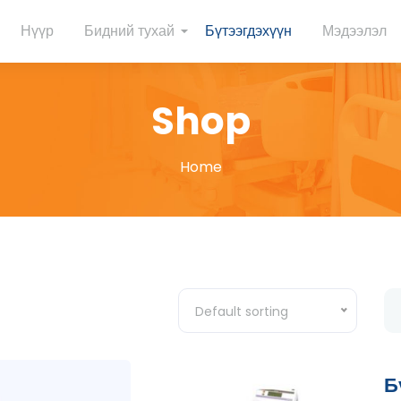
Нүүр
Бидний тухай
Бүтээгдэхүүн
Мэдээлэл
Shop
Home
Default sorting
Б