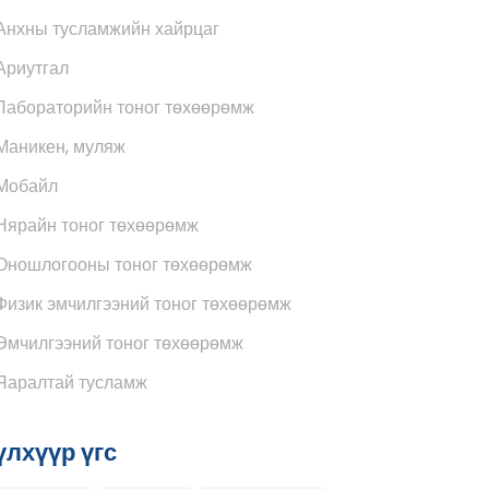
Анхны тусламжийн хайрцаг
Ариутгал
Лабораторийн тоног төхөөрөмж
Маникен, муляж
Мобайл
Нярайн тоног төхөөрөмж
Оношлогооны тоног төхөөрөмж
Физик эмчилгээний тоног төхөөрөмж
Эмчилгээний тоног төхөөрөмж
Яаралтай тусламж
үлхүүр үгс