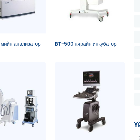
имийн анализатор
BT-500 нярайн инкубатор
Ү