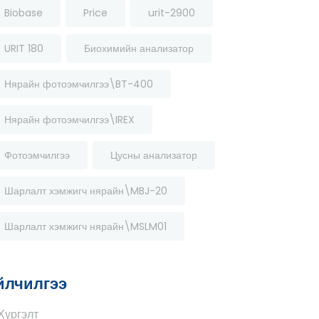
Biobase
Price
urit-2900
URIT 180
Биохимийн анализатор
Нярайн фотоэмчилгээ\BT-400
Нярайн фотоэмчилгээ\IREX
Фотоэмчилгээ
Цусны анализатор
Шарлалт хэмжигч нярайн\MBJ-20
Шарлалт хэмжигч нярайн\MSLM01
йлчилгээ
Хүргэлт