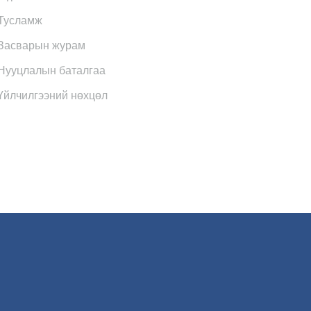
Тусламж
Засварын журам
Нууцлалын баталгаа
Үйлчилгээний нөхцөл