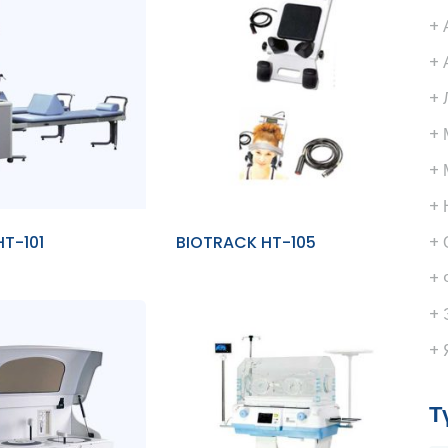
+ 
+ 
+ 
+ 
+ 
+ 
HT-101
BIOTRACK HT-105
+ 
+ 
+ 
+ 
Т