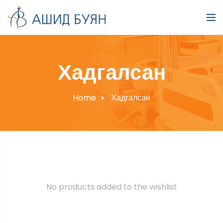
Хадгалсан
Home
Хадгалсан
No products added to the wishlist