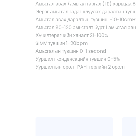
Амьсгал авах /амьгал гаргах (I:E) харьцаа 
Эерэг амьсгал гадагшлуулах даралтын түв
Амьсгал авах даралтын түвшин .-10-10cmH
Амьсгал 80-120 амьсгалт бүрт 1 амьсгал ав
Хүчилтөрөгчийн хяналт 21-100%
SIMV түвшин 1-20bpm
Амьсгалын түвшин 0-1 second
Ууршилт конденсацийн түвшин 0-5%
Ууршилтын оролт PA-I төрлийн 2 оролт