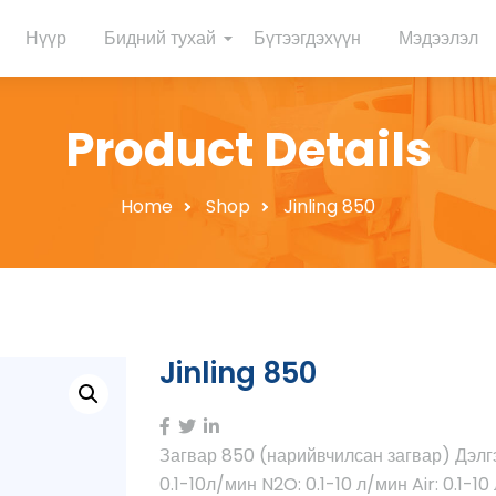
Нүүр
Бидний тухай
Бүтээгдэхүүн
Мэдээлэл
Product Details
Home
Shop
Jinling 850
Jinling 850
Загвар 850 (нарийвчилсан загвар) Дэлгэ
0.1-10л/мин N2O: 0.1-10 л/мин Air: 0.1-