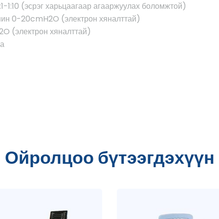
8:1-1:10 (эсрэг харьцаагаар агааржуулах боломжтой)
шин 0-20cmH2O (электрон хяналттай)
2O (электрон хяналттай)
на
Ойролцоо бүтээгдэхүүн