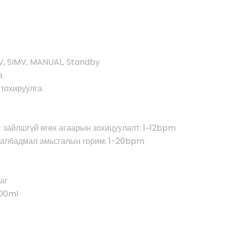
MV, SIMV, MANUAL, Standby
а
 тохируулга
 зайлшгүй өгөх агаарын зохицуулалт: 1~12bpm
х албадмал амьсгалын горим: 1-20bpm
аг
500ml