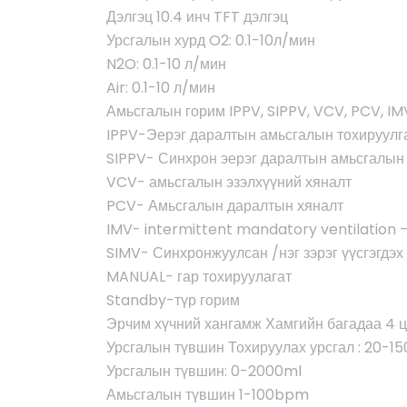
Дэлгэц 10.4 инч TFT дэлгэц
Урсгалын хурд O2: 0.1-10л/мин
N2O: 0.1-10 л/мин
Air: 0.1-10 л/мин
Амьсгалын горим IPPV, SIPPV, VCV, PCV, I
IPPV-Эерэг даралтын амьсгалын тохируулг
SIPPV- Синхрон эерэг даралтын амьсгалын
VCV- амьсгалын эзэлхүүний хяналт
PCV- Амьсгалын даралтын хяналт
IMV- intermittent mandatory ventilation –
SIMV- Синхронжуулсан /нэг зэрэг үүсгэгдэ
MANUAL- гар тохируулагат
Standby-түр горим
Эрчим хүчний хангамж Хамгийн багадаа 4 ц
Урсгалын түвшин Тохируулах урсгал : 20-1
Урсгалын түвшин: 0-2000ml
Амьсгалын түвшин 1-100bpm