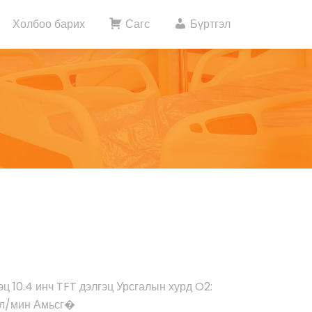
Холбоо барих
Сагс
Бүртгэл
ц 10.4 инч TFT дэлгэц Урсгалын хурд O2:
10 л/мин Амьсг�