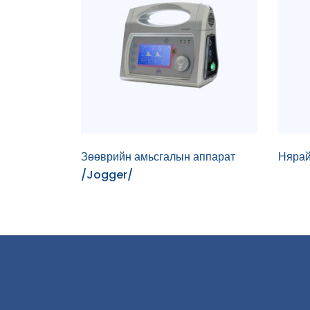
Зөөврийн амьсгалын аппарат
Нярай
/Jogger/