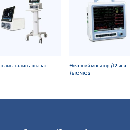
н амьсгалын аппарат
Өвчтөний монитор /12 инч
/BIONICS