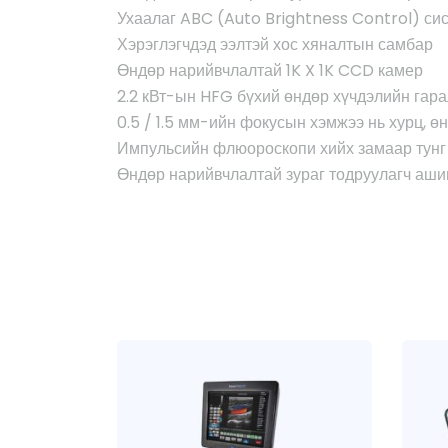
Ухаалаг ABC (Auto Brightness Control) си
Хэрэглэгчдэд ээлтэй хос хяналтын самбар
Өндөр нарийвчлалтай 1K X 1K CCD камер
2.2 кВт-ын HFG бүхий өндөр хүчдэлийн гара
0.5 / 1.5 мм-ийн фокусын хэмжээ нь хурц, ө
Импульсийн флюороскопи хийх замаар тунг
Өндөр нарийвчлалтай зураг тодруулагч ашиг