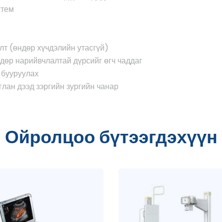
стем
лт (өндөр хүчдэлийн утасгүй)
ндөр нарийвчлалтай дүрсийг өгч чаддаг
 бууруулах
лан дээд зэргийн зургийн чанар
Ойролцоо бүтээгдэхүүн