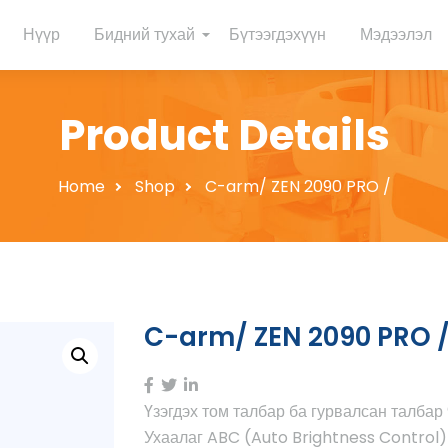
Нүүр
Бидний тухай
Бүтээгдэхүүн
Мэдээлэл
Product Details
Home
Shop
C-arm/ ZEN 2090 PRO /
C-arm/ ZEN 2090 PRO 
Үзэгдэх том талбар ба гурвалсан талбар
Ухаалаг ABC (Auto Brightness Control)