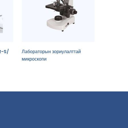
R-S/
Лабораторын зориулалттай
микроскопи