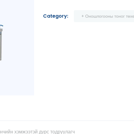
Category:
+ Оношлогооны тоног төх
инчийн хэмжээтэй дүрс тодруулагч