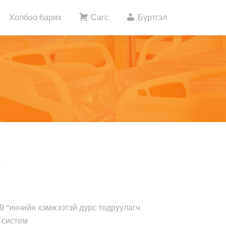
Холбоо барих
Сагс
Бүртгэл
/
 9 “инчийн хэмжээтэй дүрс тодруулагч
 систем