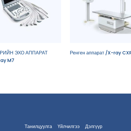
РИЙН ЭХО АППАРАТ
Ренген аппарат /X-ray CX
ray M7
Танилцуулга
Үйлчилгээ
Дэлгүүр