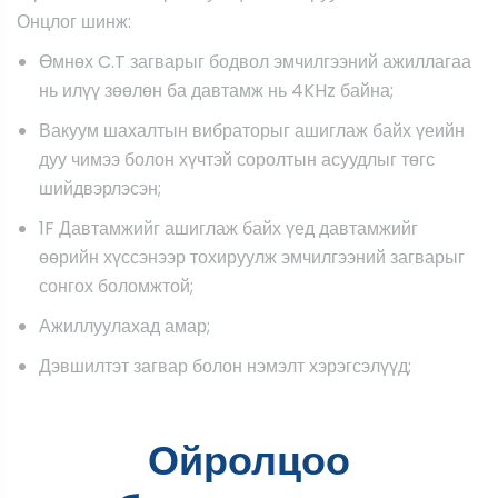
Онцлог шинж:
Өмнөх C.T загварыг бодвол эмчилгээний ажиллагаа
нь илүү зөөлөн ба давтамж нь 4KHz байна;
Вакуум шахалтын вибраторыг ашиглаж байх үеийн
дуу чимээ болон хүчтэй соролтын асуудлыг төгс
шийдвэрлэсэн;
1F Давтамжийг ашиглаж байх үед давтамжийг
өөрийн хүссэнээр тохируулж эмчилгээний загварыг
сонгох боломжтой;
Ажиллуулахад амар;
Дэвшилтэт загвар болон нэмэлт хэрэгсэлүүд;
Ойролцоо