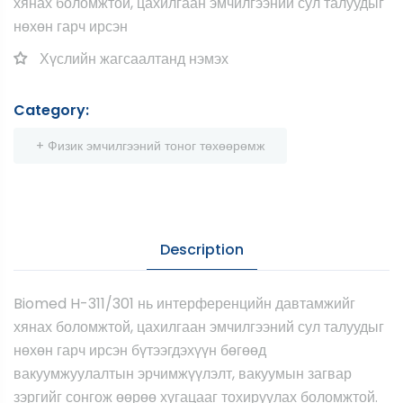
хянах боломжтой, цахилгаан эмчилгээний сул талуудыг
нөхөн гарч ирсэн
Хүслийн жагсаалтанд нэмэх
Category:
+ Физик эмчилгээний тоног төхөөрөмж
Description
Biomed H-311/301 нь интерференцийн давтамжийг
хянах боломжтой, цахилгаан эмчилгээний сул талуудыг
нөхөн гарч ирсэн бүтээгдэхүүн бөгөөд
вакуумжуулалтын эрчимжүүлэлт, вакуумын загвар
зэргийг сонгож өөрөө хугацааг тохируулах боломжтой.