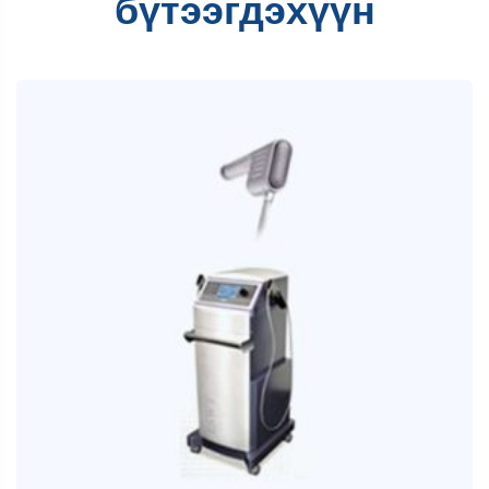
бүтээгдэхүүн