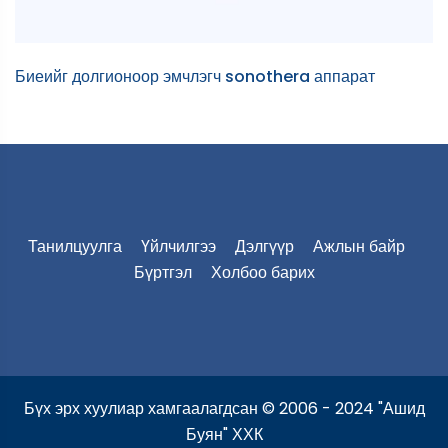
Биеийг долгионоор эмчлэгч sonothera аппарат
B
Танилцуулга
Үйлчилгээ
Дэлгүүр
Ажлын байр
Бүртгэл
Холбоо барих
Бүх эрх хуулиар хамгаалагдсан © 2006 - 2024 "Ашид
Буян" ХХК