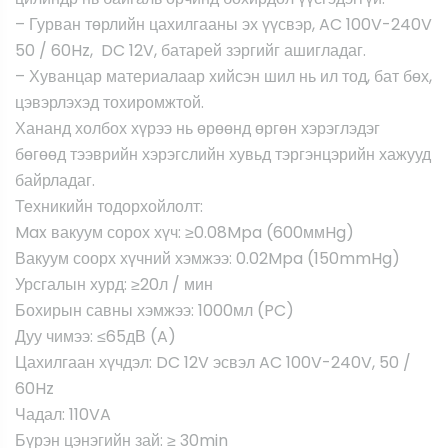
– Гурван төрлийн цахилгааны эх үүсвэр, AC 100V-240V
50 / 60Hz, DC 12V, батарей зэргийг ашигладаг.
– Хуванцар материалаар хийсэн шил нь ил тод, бат бөх,
цэвэрлэхэд тохиромжтой.
Хананд холбох хүрээ нь өрөөнд өргөн хэрэглэдэг
бөгөөд тээврийн хэрэгслийн хувьд тэргэнцэрийн хажууд
байрладаг.
Техникийн тодорхойлолт:
Max вакуум сорох хүч: ≥0.08Mpa (600ммHg)
Вакуум соорх хүчний хэмжээ: 0.02Mpa (150mmHg)
Урсгалын хурд: ≥20л / мин
Бохирын савны хэмжээ: 1000мл (PC)
Дуу чимээ: ≤65дВ (A)
Цахилгаан хүчдэл: DC 12V эсвэл AC 100V-240V, 50 /
60Hz
Чадал: 110VA
Бүрэн цэнэгийн зай: ≥ 30min