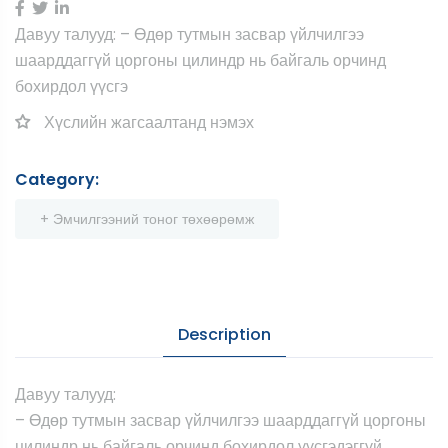
Давуу талууд: – Өдөр тутмын засвар үйлчилгээ
шаарддаггүй цоргоны цилиндр нь байгаль орчинд
бохирдол үүсгэ
Хүслийн жагсаалтанд нэмэх
Category:
+ Эмчилгээний тоног төхөөрөмж
Description
Давуу талууд:
– Өдөр тутмын засвар үйлчилгээ шаарддаггүй цоргоны
цилиндр нь байгаль орчинд бохирдол үүсгэдэггүй.