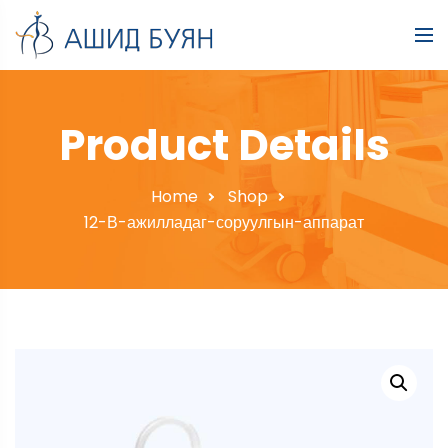
Product Details
Home
Shop
12-В-ажилладаг-соруулгын-аппарат