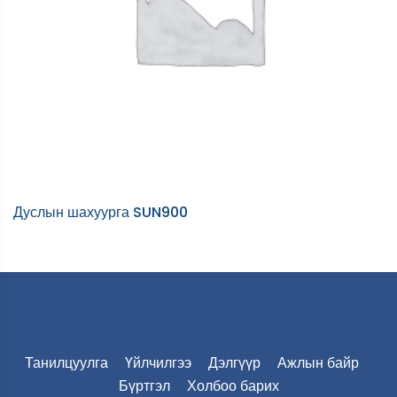
Дуслын шахуурга SUN900
Z
Танилцуулга
Үйлчилгээ
Дэлгүүр
Ажлын байр
Бүртгэл
Холбоо барих