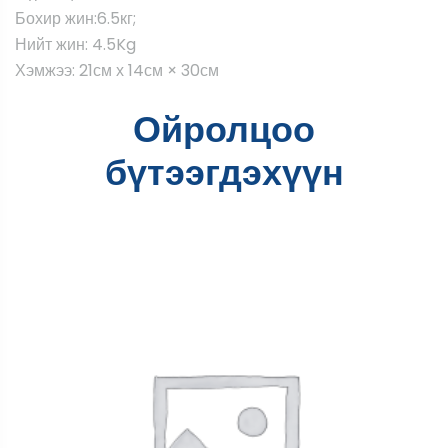
Бохир жин:6.5кг;
Нийт жин: 4.5Kg
Хэмжээ: 21см х 14см × 30см
Ойролцоо
бүтээгдэхүүн