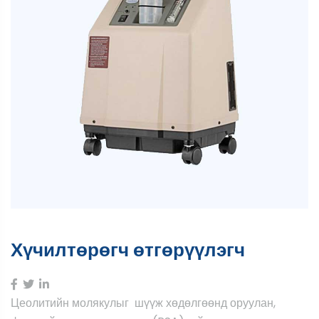
Хүчилтөрөгч өтгөрүүлэгч
Цеолитийн молякулыг шүүж хөдөлгөөнд оруулан,