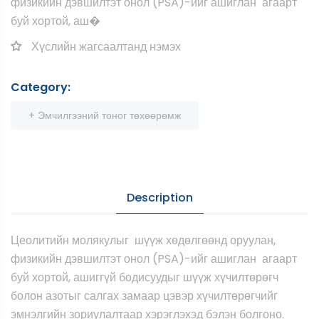
физикийн дэвшилтэт онол (PSA)-ийг ашиглан агаарт
буй хортой, аш�
Хүслийн жагсаалтанд нэмэх
Category:
+ Эмчилгээний тоног төхөөрөмж
Description
Цеолитийн молякулыг шүүж хөдөлгөөнд оруулан,
физикийн дэвшилтэт онол (PSA)-ийг ашиглан агаарт
буй хортой, ашиггүй бодисуудыг шүүж хүчилтөрөгч
болон азотыг салгах замаар цэвэр хүчилтөрөгчийг
эмнэлгийн зориулалтаар хэрэглэхэд бэлэн болгоно.