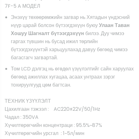
7F-5 A МОДЕЛ
Энэхүү төхөөрөмжийн загвар нь Хятадын үндэсний
нүүр царай болсон бүтээгдэхүүн буюу
Улаан Таван
Хошуу Шагналт бүтээгдэхүүн
билээ. Дуу чимээ
гаргах түвшин нь бусад ижил төрлийн
бүтээгдэхүүнтэй харьцуулахад давуу бөгөөд чимээ
багасгагч загвартай.
Том LCD дэлгэц нь өгөдөл үзүүлэлтийг сайн харуулах
бөгөөд ажиллах хугацаа, асаах унтраах зэрэг
тохируулгууд цөм багтсан.
ТЕХНИК ҮЗҮҮЛЭЛТ
Цахилгаан тэжээл : AC220±22V/50/1Hz
Чадал : 350VA
Хүчилтөрөгчийн концентраци : 95.5%~87%
Хүчилтөрөгчийн урсгал : 1~5л/мин