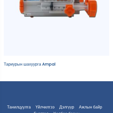
Тариурын шахуурга Ampal
О
Танилцуулга
Үйлчилгээ
Дэлгүүр
Ажлын байр