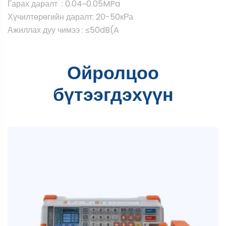
Гарах даралт : 0.04~0.05MPa
Хүчилтөрөгийн даралт: 20-50кРа
Ажиллах дуу чимээ : ≤50dB(A
Ойролцоо
бүтээгдэхүүн