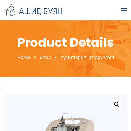
Product Details
Home
Shop
Хүчилтөрөгч өтгөрүүлэгч