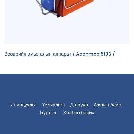
Зөөврийн амьсгалын аппарат / Aeonmed 510S /
А
Танилцуулга
Үйлчилгээ
Дэлгүүр
Ажлын байр
Бүртгэл
Холбоо барих