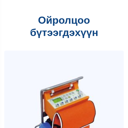
Ойролцоо
бүтээгдэхүүн