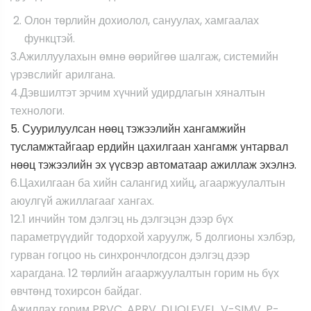
Олон төрлийн дохиолол, сануулах, хамгаалах
функцтэй.
3.Ажиллуулахын өмнө өөрийгөө шалгаж, системийн
үрэвслийг арилгана.
4.Дэвшилтэт эрчим хүчний удирдлагын хяналтын
технологи.
5. Суурилуулсан нөөц тэжээлийн хангамжийн
тусламжтайгаар ердийн цахилгаан хангамж унтарвал
нөөц тэжээлийн эх үүсвэр автоматаар ажиллаж эхэлнэ.
6.Цахилгаан ба хийн салангид хийц, агааржуулалтын
аюулгүй ажиллагааг хангах.
12.1 инчийн том дэлгэц нь дэлгэцэн дээр бүх
параметрүүдийг тодорхой харуулж, 5 долгионы хэлбэр,
гурван гогцоо нь синхрончлогдсон дэлгэц дээр
харагдана. 12 төрлийн агааржуулалтын горим нь бүх
өвчтөнд тохирсон байдаг.
Ажиллах горим PRVC, APRV, DUOLEVEL, V-SIMV, P-