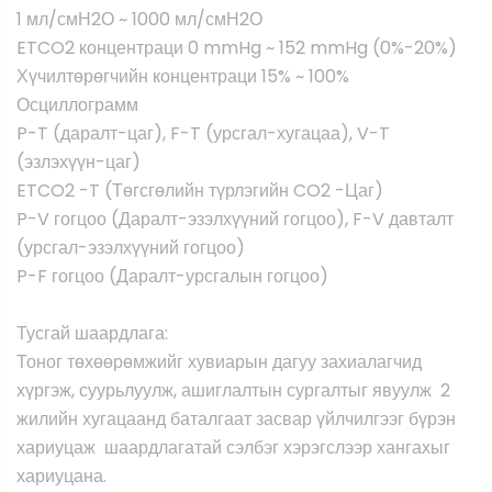
1 мл/смН2О ~ 1000 мл/смН2О
ETCO2 концентраци 0 mmHg ~ 152 mmHg (0%-20%)
Хүчилтөрөгчийн концентраци 15% ~ 100%
Осциллограмм
P-T (даралт-цаг), F-T (урсгал-хугацаа), V-T
(эзлэхүүн-цаг)
ETCO2 -T (Төгсгөлийн түрлэгийн CO2 -Цаг)
P-V гогцоо (Даралт-эзэлхүүний гогцоо), F-V давталт
(урсгал-эзэлхүүний гогцоо)
P-F гогцоо (Даралт-урсгалын гогцоо)
Тусгай шаардлага:
Тоног төхөөрөмжийг хувиарын дагуу захиалагчид
хүргэж, суурьлуулж, ашиглалтын сургалтыг явуулж 2
жилийн хугацаанд баталгаат засвар үйлчилгээг бүрэн
хариуцаж шаардлагатай сэлбэг хэрэгслээр хангахыг
хариуцана.