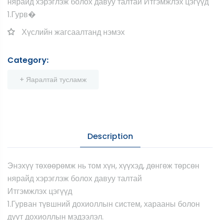
нярайд хэрэглэж болох давуу талтай Итгэмжлэх цэгүүд
1.Гурв�
Хүслийн жагсаалтанд нэмэх
Category:
+ Яаралтай тусламж
Description
Энэхүү төхөөрөмж нь том хүн, хүүхэд, дөнгөж төрсөн
нярайд хэрэглэж болох давуу талтай
Итгэмжлэх цэгүүд
1.Гурван түвшний дохиоллын систем, харааны болон
дуут дохиоллын мэдээлэл.