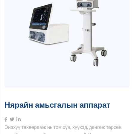
Нярайн амьсгалын аппарат
Энэхүү төхөөрөмж нь том хүн, хүүхэд, дөнгөж төрсөн