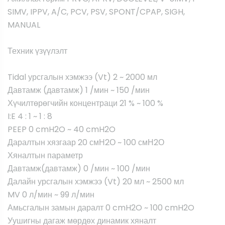
SIMV, IPPV, A/C, PCV, PSV, SPONT/CPAP, SIGH,
MANUAL
Техник үзүүлэлт
Tidal урсгалын хэмжээ (Vt) 2 ~ 2000 мл
Давтамж (давтамж) 1 /мин ~ 150 /мин
Хүчилтөрөгчийн концентраци 21 % ~ 100 %
I:E 4 : 1 ~ 1 : 8
PEEP 0 cmH2O ~ 40 cmH2O
Даралтын хязгаар 20 смН2О ~ 100 смН2О
Хяналтын параметр
Давтамж(давтамж) 0 /мин ~ 100 /мин
Далайн урсгалын хэмжээ (Vt) 20 мл ~ 2500 мл
MV 0 л/мин ~ 99 л/мин
Амьсгалын замын даралт 0 cmH2O ~ 100 cmH2O
Уушигны дагаж мөрдөх динамик хяналт