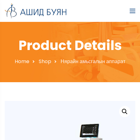
Product Details
Home
Shop
Нярайн амьсгалын аппарат