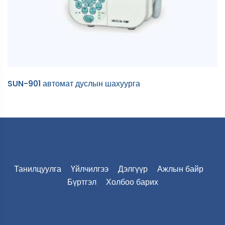
SUN-901 автомат дуслын шахуурга
Д
Танилцуулга
Үйлчилгээ
Дэлгүүр
Ажлын байр
Бүртгэл
Холбоо барих