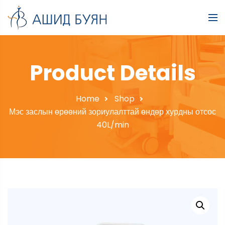
Product Details
Home
Shop
Мэс заслын өрөөний зориулалттай өндөр хурдны отсос
40L/min