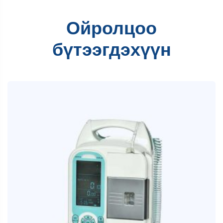
Ойролцоо
бүтээгдэхүүн