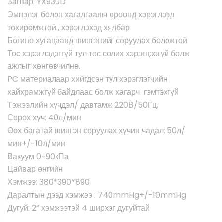
Загвар: YX930D
Эмнэлэг болон хагалгааны өрөөнд хэрэглээд
тохиромжтой , хэрэглэхэд хялбар
Богино хугацаанд шингэнийг соруулах боложтой
Тос хэрэглэдэггүй тул тос солих хэрэгцээгүй болж
ажлыг хөнгөвчилнө.
PC материалаар хийгдсэн тул хэрэглэгчийн
хайхрамжгүй байдлаас болж хагарч гэмтэхгүй
Тэжээлийн хүчдэл/ давтамж 220В/50Гц,
Сорох хүч: 40л/мин
Өөх багатай шингэн соруулах хүчин чадал: 50л/
мин+/-10л/мин
Вакуум 0-90кПа
Цайвар өнгийн
Хэмжээ: 380*390*890
Даралтын дээд хэмжээ : 740mmHg+/-10mmHg
Дугуй: 2” хэмжээтэй 4 ширхэг дугуйтай