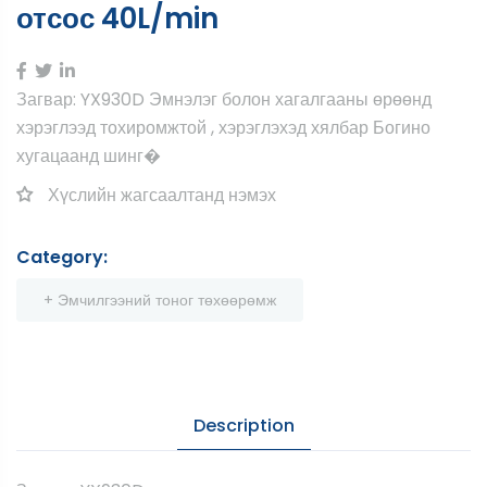
отсос 40L/min
Загвар: YX930D Эмнэлэг болон хагалгааны өрөөнд
хэрэглээд тохиромжтой , хэрэглэхэд хялбар Богино
хугацаанд шинг�
Хүслийн жагсаалтанд нэмэх
Category:
+ Эмчилгээний тоног төхөөрөмж
Description